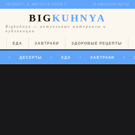
ЧЕТВЕРГ, 6 АВГУСТА 2026 Г.
О НАС
КОНТАКТЫ
BIG
KUHNYA
Bigkuhnya — актуальные материалы и
публикации
Ы
ЕДА
ЗАВТРАКИ
ЗДОРОВЫЕ РЕЦЕПТЫ
ДЕСЕРТЫ
ЕДА
ЗАВТРАКИ
>
>
>
>