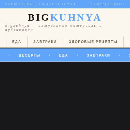
ВОСКРЕСЕНЬЕ, 9 АВГУСТА 2026 Г.
О НАС
КОНТАКТЫ
BIG
KUHNYA
Bigkuhnya — актуальные материалы и
публикации
Ы
ЕДА
ЗАВТРАКИ
ЗДОРОВЫЕ РЕЦЕПТЫ
ДЕСЕРТЫ
ЕДА
ЗАВТРАКИ
>
>
>
>