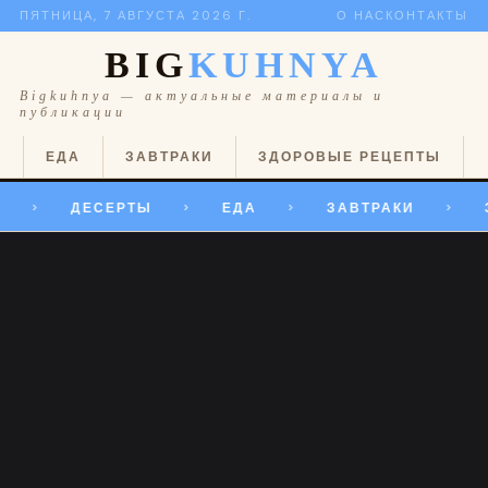
ПЯТНИЦА, 7 АВГУСТА 2026 Г.
О НАС
КОНТАКТЫ
BIG
KUHNYA
Bigkuhnya — актуальные материалы и
публикации
Ы
ЕДА
ЗАВТРАКИ
ЗДОРОВЫЕ РЕЦЕПТЫ
ДЕСЕРТЫ
ЕДА
ЗАВТРАКИ
>
>
>
>