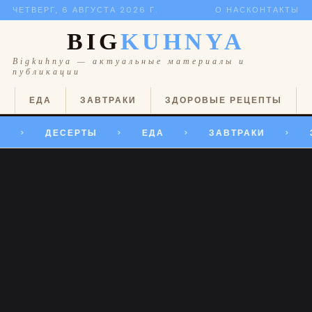
ЧЕТВЕРГ, 6 АВГУСТА 2026 Г.
О НАС
КОНТАКТЫ
BIG
KUHNYA
Bigkuhnya — актуальные материалы и
публикации
Ы
ЕДА
ЗАВТРАКИ
ЗДОРОВЫЕ РЕЦЕПТЫ
ДЕСЕРТЫ
ЕДА
ЗАВТРАКИ
>
>
>
>