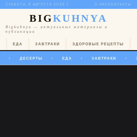
СУББОТА, 8 АВГУСТА 2026 Г.
О НАС
КОНТАКТЫ
BIG
KUHNYA
Bigkuhnya — актуальные материалы и
публикации
Ы
ЕДА
ЗАВТРАКИ
ЗДОРОВЫЕ РЕЦЕПТЫ
ДЕСЕРТЫ
ЕДА
ЗАВТРАКИ
>
>
>
>